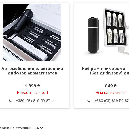
Автомобільний електронний
Набір змінних ароматі
дифузор ароматизатор
(без дифузору) д
повітря Ultrasonic Car Aroma
автоматичного
Diffuser Black автоматичний
аромадифузора 
1 899 ₴
849 ₴
ароматизатор та 6 ароматів
автомобіль Ultrasoni
Немає в наявності
Немає в наявності
+380 (63) 819-50-87
+380 (63) 819-50-87