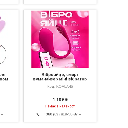
для
Віброяйце, смарт
ором
вуманайзер міні вібратор
братор
для клітора та точки G,
KOALA45
ний
стимулятор вібро яйце з
керуванням через телефон
1 199 ₴
Немає в наявності
+380 (63) 819-50-87