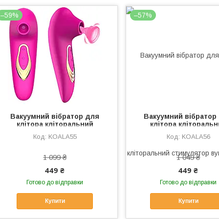
–59%
–57%
Вакуумний вібратор для
Вакуумний вібратор
клітора кліторальний
клітора клітораль
стимулятор вуманайзер
стимулятор вумана
KOALA55
KOALA56
жіночий секс-іграшка
жіночий секс-іграш
силіконовий Koala Рожевий
силіконовий Koal
Фіолетовий
1 099 ₴
1 049 ₴
449 ₴
449 ₴
Готово до відправки
Готово до відправки
Купити
Купити