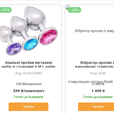
–50%
–40%
Анальні пробки металеві
Вібратор-кролик і
набір зі стразами S M L набір
вакуумною стимуля
3 шт (мікс кольорів) +
клітора білий Satisfye
KOALA8484
К100
мішечки для комфортного
Plus G-Spot Rabbit 
зберігання
799 ₴/комплект
2 499 ₴
399 ₴/комплект
1 499 ₴
Готово до відправки
Готово до відправки
Купити
Купити