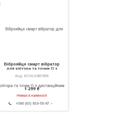
Віброяйце смарт вібратор
для клітора та точки G з
дистанційним керуванням
KOALA987856
через додаток Рожевий
1 299 ₴
Немає в наявності
+380 (63) 819-50-87