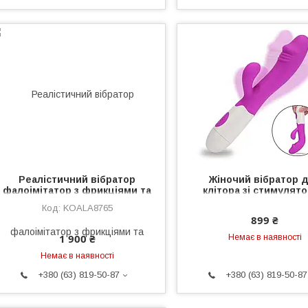
Реалістичний вібратор
Жіночий вібратор 
фалоімітатор з фрикціями та
клітора зі стимулят
підігрівом 39° на присосці, з
клітора 30 режимів, Ві
KOALA8765
пультом ДУ, обертання та
жіночий, клітораль
899 ₴
вібрація, 20 см KOALA
вібратор KOALA
1 900 ₴
Немає в наявності
Немає в наявності
+380 (63) 819-50-87
+380 (63) 819-50-87