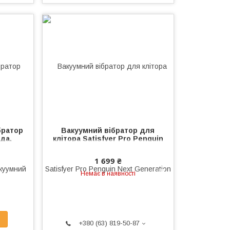
братор
Вакуумний вібратор для
да,
клітора Satisfyer Pro Penguin
тор
Next Generation KOALA
тори
1 699 ₴
Немає в наявності
+380 (63) 819-50-87