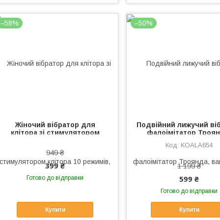
–58%
–50%
Жіночий вібратор для
Подвійний лижучий ві
клітора зі стимулятором
фалоімітатор Троян
клітора 10 режимів, Вібратор
вакуумний стимуля
KOALA654
жіночий, кліторальний
клітора, USB Вібра
949 ₴
вібратор KOALA
399 ₴
1 199 ₴
599 ₴
Готово до відправки
Готово до відправки
Купити
Купити