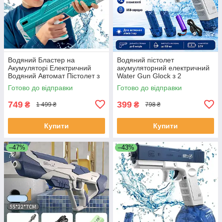
Водяний Бластер на
Водяний пістолет
Акумуляторі Електричний
акумуляторний електричний
Водяний Автомат Пістолет з
Water Gun Glock з 2
Автоматичним Насосом
обоймами для води Синій
Готово до відправки
Готово до відправки
Superior Gun Водні автомати
749
399
₴
₴
1 499 ₴
798 ₴
Купити
Купити
–47%
–43%