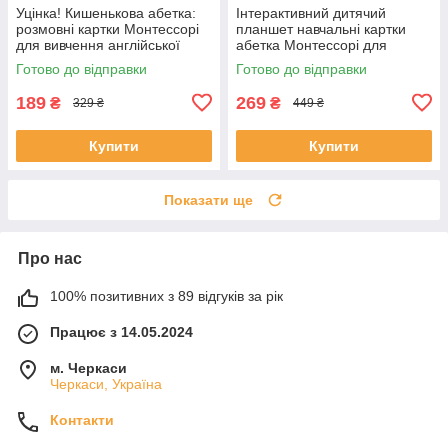
Уцінка! Кишенькова абетка:
Інтерактивний дитячий
розмовні картки Монтессорі
планшет навчальні картки
для вивчення англійської
абетка Монтессорі для
мови на 224 слова Синій
вивчення английської мови
Готово до відправки
Готово до відправки
510 слів
189
269
₴
₴
329 ₴
449 ₴
Купити
Купити
Показати ще
Про нас
100% позитивних з 89 відгуків за рік
Працює з 14.05.2024
м. Черкаси
Черкаси, Україна
Контакти