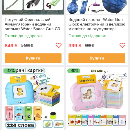
Потужний Оригінальний
Водяний пістолет Water Gun
Акумуляторний водяний
Glock електричний із великою
автомат Water Space Gun C3
місткістю на акумуляторі,
з автоматичним
заряджання USB Синій
Готово до відправки
Готово до відправки
закачуванням води синій
Водні автомати
849
399
₴
₴
1 599 ₴
699 ₴
Купити
Купити
–43%
–40%