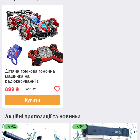
Дитяча трюкова гоночна
машинка на
радіокеруванні з
підсвіткою та паром,
899
₴
1 499 ₴
музикою, керування рукою
жестами
Купити
Акційні пропозиції та новинки
–57%
–50%