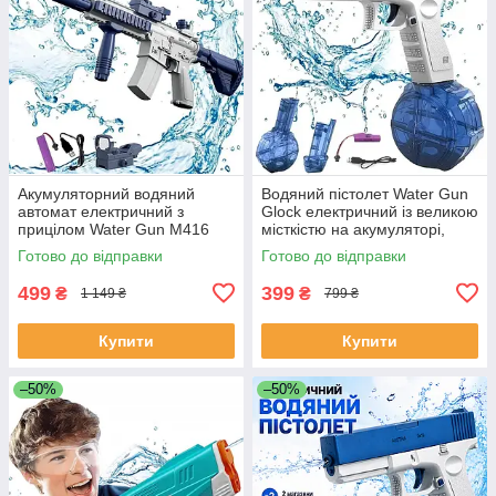
Акумуляторний водяний
Водяний пістолет Water Gun
автомат електричний з
Glock електричний із великою
прицілом Water Gun M416
місткістю на акумуляторі,
синій Водні автомати
заряджання USB Синій
Готово до відправки
Готово до відправки
499
399
₴
₴
1 149 ₴
799 ₴
Купити
Купити
–50%
–50%