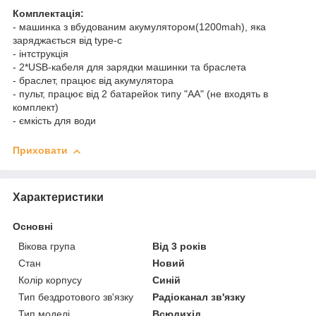
Комплектація:
- машинка з вбудованим акумулятором(1200mah), яка
заряджається від type-c
- інтструкція
- 2*USB-кабеля для зарядки машинки та браслета
- браслет, працює від акумулятора
- пульт, працює від 2 батарейок типу "АА" (не входять в
комплект)
- ємкість для води
Приховати
Характеристики
Основні
Вікова група
Від 3 років
Стан
Новий
Колір корпусу
Синій
Тип бездротового зв'язку
Радіоканал зв'язку
Тип моделі
Всюдихід