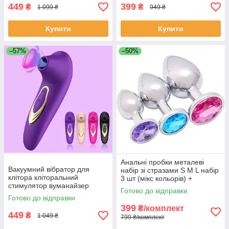
449
399
₴
₴
1 099 ₴
949 ₴
Купити
Купити
–57%
–50%
Анальні пробки металеві
Вакуумний вібратор для
набір зі стразами S M L набір
клітора кліторальний
3 шт (мікс кольорів) +
стимулятор вуманайзер
мішечки для комфортного
Готово до відправки
жіночий секс-іграшка
зберігання
Готово до відправки
силіконовий Koala
399
₴/комплект
Фіолетовий
449
₴
1 049 ₴
799 ₴/комплект