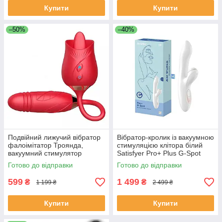
Купити
Купити
–50%
–40%
Подвійний лижучий вібратор
Вібратор-кролик із вакуумною
фалоімітатор Троянда,
стимуляцією клітора білий
вакуумний стимулятор
Satisfyer Pro+ Plus G-Spot
клітора, USB Вібратори
Rabbit KOALA
Готово до відправки
Готово до відправки
599
1 499
₴
₴
1 199 ₴
2 499 ₴
Купити
Купити