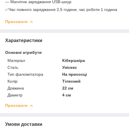
— Магнітне заряджання USB-шнур
✅Час повного заряджання 2,5 години, час роботи 1 година
Приховати
Характеристики
Основні атрибути
Матеріал
Кібершкіра
Стать
Унісекс
Тип фалоімітатора
На присосці
Колір
Тілесний
Довжина
22 см
Діаметр
4 см
Приховати
Умови доставки