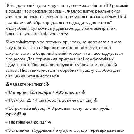
💚Бездротовий пульт керування допоможе оцінити 10 режимів
вібрацій і три режими фрикцій. Фаллос імітує реальні рухи
члена за допомогою зворотно-поступального механізму. Цей
реалістичний вібратор ідеально підходить для жіночої
мастурбації, рухаючись у діапазоні до 3 сантиметрів, як і
більшість чоловіків під час сексу.
💚Фалоімітатор має потужну присоску, за допомогою якого
ваіу фантазію та вибір пози нічого не обмежує, просто
закріплюєте на будь-якій рівній поверхні та насолоджуєтеся
процесом. Для отримання приємніших і комфортніших
відчуттів потрібно використовувати лубриканти на водній
основі. Після використання обробити іграшку засобом для
очищення інтимних товарів.
🔝Характеристики:🔝
✅Матеріал: Кібершкіра + ABS пластик 🔝
✅Розміри: 22 * 4 см (робоча довжина 17 см) 🔝
✅10 режимів вібрації + 3 режими поступальних рухів-
фрикцій ❤️
✅Підігрівання до 41° 🔥
✅Живлення: вбудований акумулятор, що перезаряджається