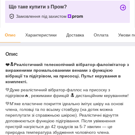
Що таке купити з Пром?
Замовлення під захистом
Опис
Характеристики
Доставка
Оплата
Умови п
Опис
❤️🔝Реалістичний телескопічний вібратор-фалоімітатор з
вираженими промальованими венами з функцією
вібрації та підігрівом, на присосці. Пульт керування в
комплекті.
💚Дуже реалістичний вібратор-фаллос на присоску з
підігрівом🔥, режимами фрикцій
🔝
дистанційним керуванням!
💚М'яке еластичне покриття ідеально імітує шкіру на основі
члена, головці та по всьому стовбуру (на дотик можна
переплутати зі справжньою шкірою). Реалістичні відчуття
доповнюються функцією підігрівання. Після увімкнення
пристрій нагріється до 42 градусів за 5-7 хвилин — це
природна температура збудження чоловічого члена.