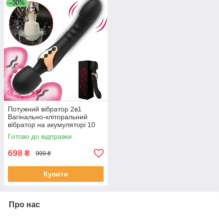
–30%
Потужний вібратор 2в1
Вагінально-кліторальний
вібратор на акумуляторі 10
режимів секс-іграшка для
Готово до відправки
дорослих KOALA
698
₴
999 ₴
Купити
Про нас